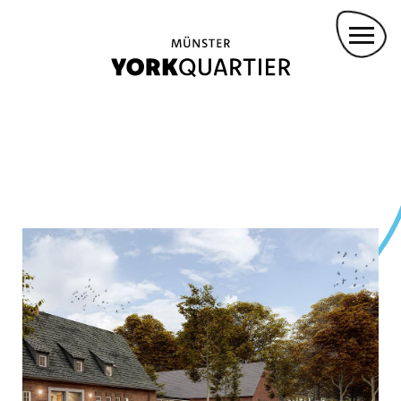
Direkt
KONZEPTVERGABEN
zum
INVESTOR:INNEN
Inhalt
PROJEKTBETEILIGTE
Main
ANMIETUNG FÜR VERANSTALTUNGEN
KONVOY-STÜTZPUNKT
navigation
DROHNENFLUG
GREMMENDORF ZENTRUM
KASINOPARK
GARTENWOHNEN
YORKPARK
PANZERHALLEN
VIELFALT LEBEN