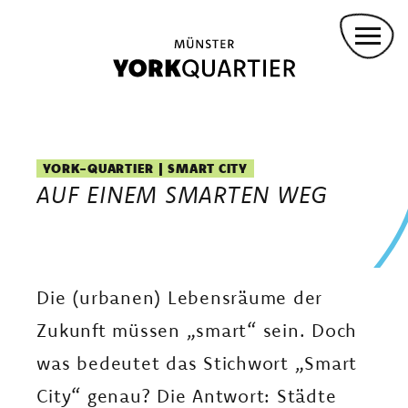
INVESTOR:INNEN
Direkt
PROJEKTBETEILIGTE
zum
Inhalt
ANMIETUNG FÜR VERANSTALTUNGEN
KONVOY-STÜTZPUNKT
Main
DROHNENFLUG
navigation
YORK-QUARTIER | SMART CITY
AUF EINEM SMARTEN WEG
GREMMENDORF ZENTRUM
KASINOPARK
GARTENWOHNEN
YORKPARK
Die (urbanen) Lebensräume der
PANZERHALLEN
Zukunft müssen „smart“ sein. Doch
VIELFALT LEBEN
was bedeutet das Stichwort „Smart
WOHNEN IM EIGENEN HAUS
City“ genau? Die Antwort: Städte