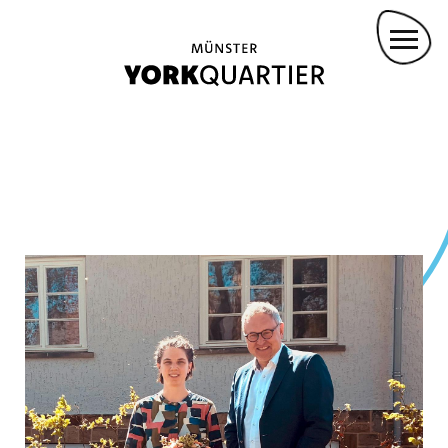
Direkt
INVESTOR WERDEN
zum
KONZEPTVERGABEN
Inhalt
INVESTOR:INNEN
Main
PROJEKTBETEILIGTE
navigation
ANMIETUNG FÜR VERANSTALTUNGEN
KONVOY-STÜTZPUNKT
DROHNENFLUG
GREMMENDORF ZENTRUM
KASINOPARK
GARTENWOHNEN
YORKPARK
PANZERHALLEN