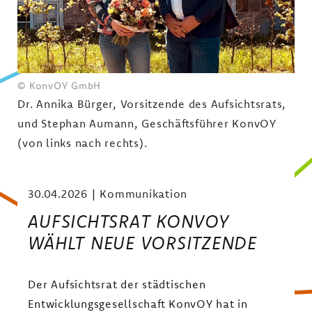
VIELFALT LEBEN
WOHNEN IM EIGENEN HAUS
AM LANDSCHAFTSPARK YORK
© KonvOY GmbH
Dr. Annika Bürger, Vorsitzende des Aufsichtsrats,
und Stephan Aumann, Geschäftsführer KonvOY
(von links nach rechts).
30.04.2026
Kommunikation
AUFSICHTSRAT KONVOY
WÄHLT NEUE VORSITZENDE
Der Aufsichtsrat der städtischen
Entwicklungsgesellschaft KonvOY hat in